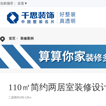
当前城市：
吉首
▼
首页
>
装修案例
110㎡简约两居室装修设
二居简约100-120㎡