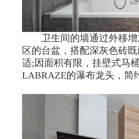
卫生间的墙通过外移增加
区的台盆，搭配深灰色砖既
适;因面积有限，挂壁式马
LABRAZE的瀑布龙头，简