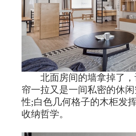
北面房间的墙拿掉了，设
帘一拉又是一间私密的休闲
性;白色几何格子的木柜发
收纳哲学。