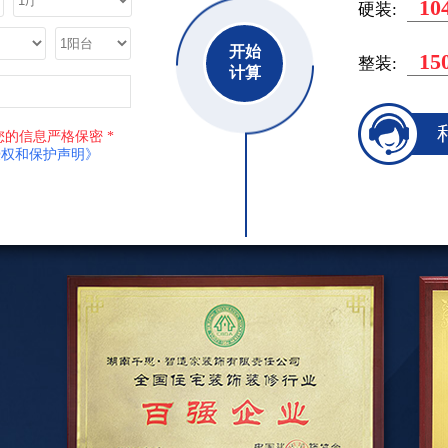
10
硬装:
开始
15
整装:
计算
TH
您的信息严格保密 *
授权和保护声明》