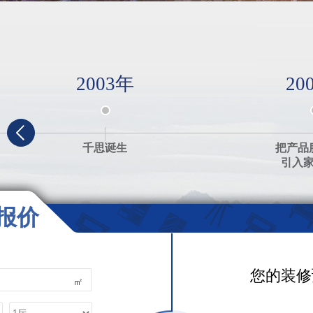
2003年
20
千思诞生
把产品
引入
报价
您的装修
㎡